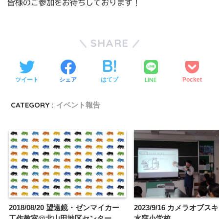
皆様のご参加をお待ちしております！
SHARE
LINE
ツイート
シェア
はてブ
Pocket
CATEGORY :
イベント報告
2018/08/20 望遠鏡・ゼンマイカー
2023/9/16 カメラオブ
工作教室@北山田地区センター
水窪小学校