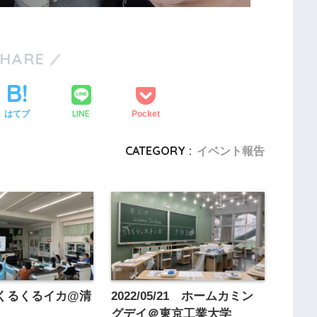
SHARE
LINE
はてブ
Pocket
CATEGORY :
イベント報告
28 くるくるイカ@清
2022/05/21 ホームカミン
校
グデイ＠東京工業大学