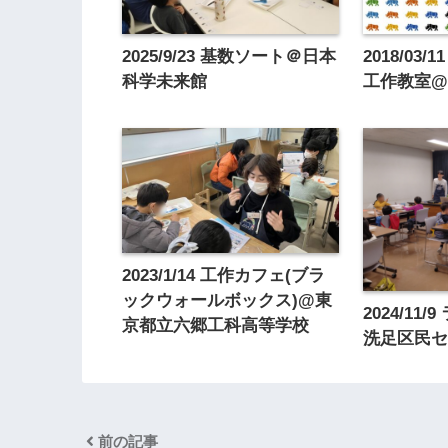
2025/9/23 基数ソート＠日本
2018/03
科学未来館
工作教室
2023/1/14 工作カフェ(ブラ
ックウォールボックス)@東
2024/11
京都立六郷工科高等学校
洗足区民
前の記事