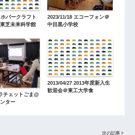
/11 ホバークラフト
2023/11/18 エコーフォン＠
@東芝未来科学館
中目黒小学校
2013/04/27 2013年度新入生
歓迎会＠東工大学食
/9 ラチェットごま@
センター
次の記事