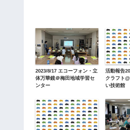
2023/8/17 エコーフォン・立
活動報告201
体万華鏡＠梅田地域学習セ
クラフト
ンター
い技術館