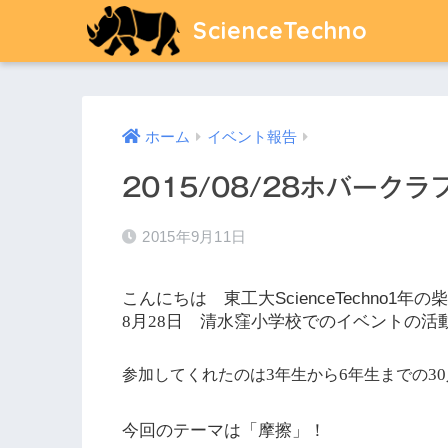
ScienceTechno
ホーム
イベント報告
2015/08/28ホバーク
2015年9月11日
こんにちは 東工大
ScienceTechno1
年の柴
8
月
28
日 清水窪小学校でのイベントの活
3
6
30
参加してくれたのは
年生から
年生までの
今回のテーマは「摩擦」！