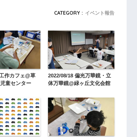
CATEGORY :
イベント報告
/23工作カフェ@草
2022/08/18 偏光万華鏡・立
栄児童センター
体万華鏡@緑ヶ丘文化会館