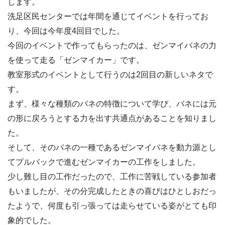
します。
洗足区民センターでは年間を通じてイベントを行ってお
り、今回は今年度4回目でした。
今回のイベントで作ってもらったのは、
ゼンマイバネの力
を使って走る「ゼンマイカー」です。
教室形式のイベントとして行うのは2回目の新しいネタで
す。
まず、様々な種類のバネの特徴について学び、
バネには元
の形に戻ろうとする力を出す共通点があることを知りま
し
た。
そして、
そのバネの一種であるゼンマイバネを動力源とし
てプルバックで進
むゼンマイカーの工作をしました。
少し難し目の工作だったので、
工作に苦戦している参加者
もいましたが、
その分完成したときの喜びはひとしおだっ
たようで、
何度も引っ張っては走らせている姿がとても印
象的でした。