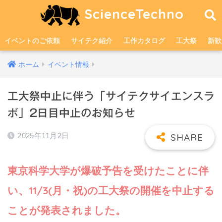
ScienceTechno
イベントのご依頼
サイテク紹介
工作カタログ
工大祭
新歓
ホーム
イベント情報
工大祭中止に伴う「サイテクサイエンスラ
ボ」2日目中止のお知らせ
2025年11月2日
東京科学大学が爆破予告を受けたことに伴
い、11/3(月・祝)の工大祭の開催を中止する
ことが発表されました。