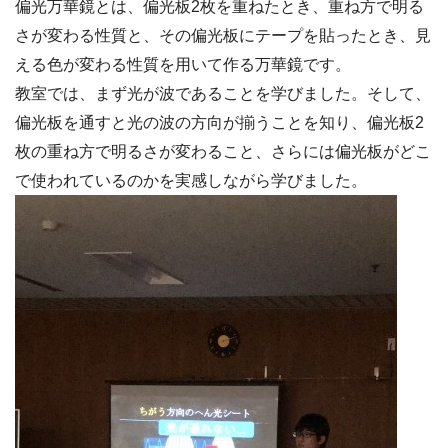
偏光万華鏡とは、偏光板2枚を重ねたとき、重ね方で明る
さが変わる性質と、その偏光板にテープを貼ったとき、見
える色が変わる性質を用いて作る万華鏡です。
教室では、まず光が波であることを学びました。そして、
偏光板を通すと光の波の方向が揃うことを知り、偏光板2
枚の重ね方で明るさが変わること、さらには偏光板がどこ
で使われているのかを実感しながら学びました。